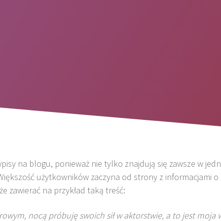
pisy na blogu, ponieważ nie tylko znajdują się zawsze w jedn
iększość użytkowników zaczyna od strony z informacjami o 
e zawierać na przykład taką treść:
rowym, nocą próbuję swoich sił w aktorstwie, a to jest moj