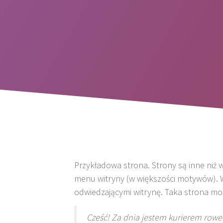
Przykładowa strona. Strony są inne niż w
menu witryny (w większości motywów). W
odwiedzającymi witrynę. Taka strona moż
Cześć! Za dnia jestem kurierem rowe