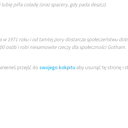
 lubię piña coladę (oraz spacery, gdy pada deszcz).
 w 1971 roku i od tamtej pory dostarcza społeczeństwu dobre
0 osób i robi niesamowite rzeczy dla społeczności Gotham.
inieneś przejść do
swojego kokpitu
aby usunąć tę stronę i s