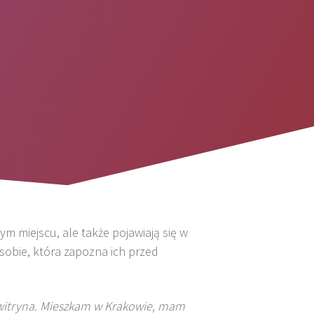
ym miejscu, ale także pojawiają się w
sobie, która zapozna ich przed
a witryna. Mieszkam w Krakowie, mam