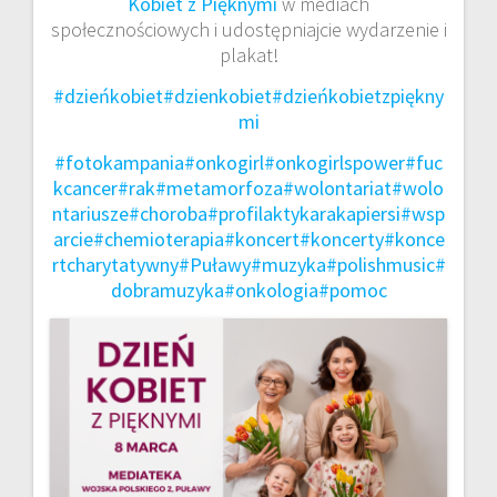
Kobiet z Pięknymi
w mediach
społecznościowych i udostępniajcie wydarzenie i
plakat!
#dzieńkobiet
#dzienkobiet
#dzieńkobietzpiękny
mi
#fotokampania
#onkogirl
#onkogirlspower
#fuc
kcancer
#rak
#metamorfoza
#wolontariat
#wolo
ntariusze
#choroba
#profilaktykarakapiersi
#wsp
arcie
#chemioterapia
#koncert
#koncerty
#konce
rtcharytatywny
#Puławy
#muzyka
#polishmusic
#
dobramuzyka
#onkologia
#pomoc