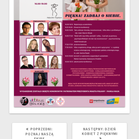
POPRZEDNI
NASTĘPNY
POPRZEDNI:
NASTĘPNY:
DZIEŃ
WPIS:
WPIS:
KOBIET Z PIĘKNYMI
POZNAJ NASZĄ
EKIPĘ